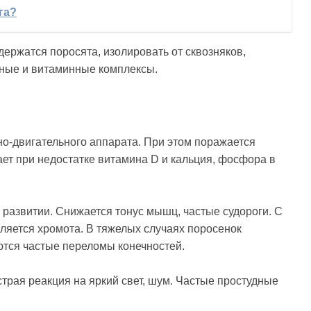
га?
держатся поросята, изолировать от сквозняков,
дные и витаминные комплексы.
но-двигательного аппарата. При этом поражается
ет при недостатке витамина D и кальция, фосфора в
 развитии. Снижается тонус мышц, частые судороги. С
ляется хромота. В тяжелых случаях поросенок
аются частые переломы конечностей.
рая реакция на яркий свет, шум. Частые простудные