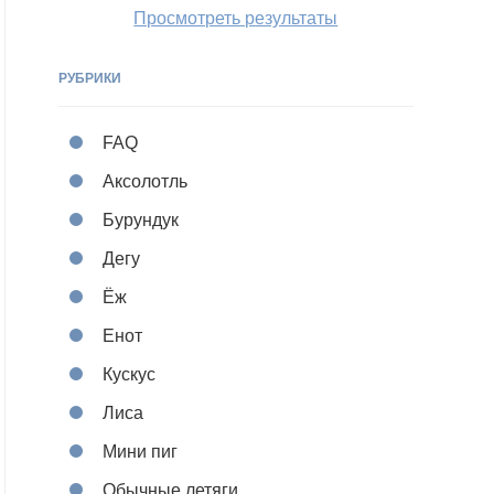
Просмотреть результаты
РУБРИКИ
FAQ
Аксолотль
Бурундук
Дегу
Ёж
Енот
Кускус
Лиса
Мини пиг
Обычные летяги