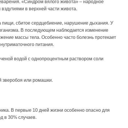
еварения. «Синдром вялого живота» – народное
 вздутиями в верхней части живота.
а пищи, сбитое сердцебиение, нарушение дыхания. У
рганизма. В последующем наблюдается изменение
ижение массы тела. Особенно часто болезнь протекает
внутриматочного питания.
пяченой водой с однопроцентным раствором соли
й зверобоя или ромашки.
ика. В первые 10 дней жизни особенно опасно для
д в 30% случаев.