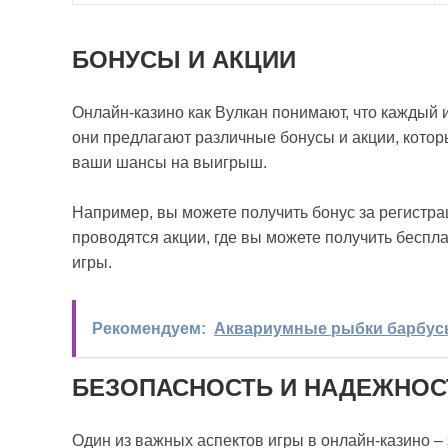
БОНУСЫ И АКЦИИ
Онлайн-казино как Вулкан понимают, что каждый и
они предлагают различные бонусы и акции, котор
ваши шансы на выигрыш.
Например, вы можете получить бонус за регистрац
проводятся акции, где вы можете получить беспл
игры.
Рекомендуем:
Аквариумные рыбки барбусы
БЕЗОПАСНОСТЬ И НАДЕЖНОС
Один из важных аспектов игры в онлайн-казино – 