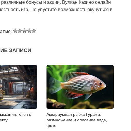
различные бонусы и акции. Вулкан Казино онлайн
естность игр. Не упустите возможность окунуться в
татью:
ИЕ ЗАПИСИ
ыскания: ключ к
Аквариумная рыбка Гурами:
екту
размножение и описание вида,
фото