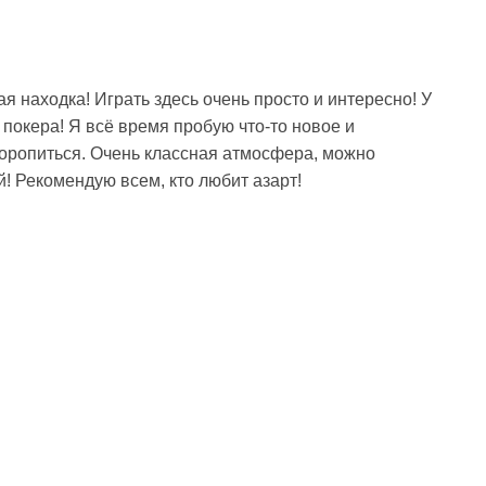
я находка! Играть здесь очень просто и интересно! У
 покера! Я всё время пробую что-то новое и
торопиться. Очень классная атмосфера, можно
! Рекомендую всем, кто любит азарт!