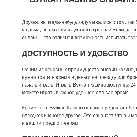
Друзья, вы когда-нибудь задумывались о том, как
из дома, не выходя из уютного кресла? Если да, т
онлайн – это отличная возможность испытать азар
ДОСТУПНОСТЬ И УДОБСТВО
Одним из основных преимуществ онлайн-казино, в
нужно тратить время и деньги на поездку или бро
начать играть. Игры в
Вулкан Казино
доступны 24 ч
можете играть в любое удобное для вас время.
Кроме того, Вулкан Казино онлайн предлагает бол
блэкджек и многое другое. Это означает, что вы м
и вашим предпочтениям.