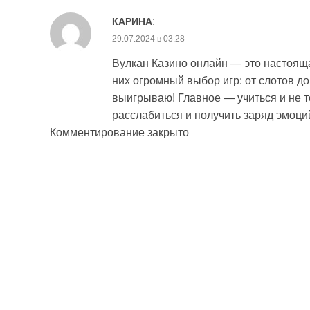
:
КАРИНА
29.07.2024 в 03:28
Вулкан Казино онлайн — это настояща
них огромный выбор игр: от слотов до
выигрываю! Главное — учиться и не 
расслабиться и получить заряд эмоций
Комментирование закрыто