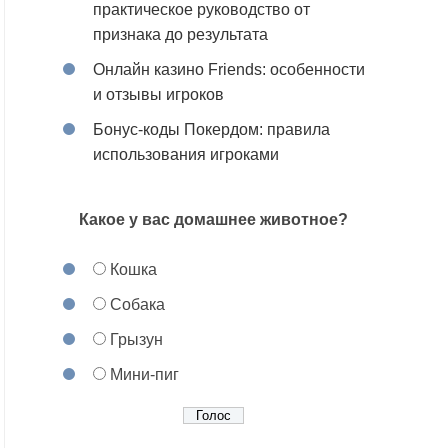
практическое руководство от
признака до результата
Онлайн казино Friends: особенности
и отзывы игроков
Бонус-коды Покердом: правила
использования игроками
Какое у вас домашнее животное?
Кошка
Собака
Грызун
Мини-пиг