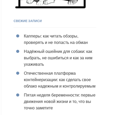
СВЕЖИЕ ЗАПИСИ
Капперы: как читать обзоры,
проверять и не попасть на обман
Надёжный ошейник для собаки: как
выбрать, не ошибиться и как за ним
ухаживать
Отечественная платформа
контейнеризации: как сделать свое
облако надежным и контролируемым
Пятая неделя беременности: первые
движения новой жизни и то, что вы
точно заметите