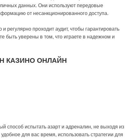
 личных данных. Они используют передовые
нформацию от несанкционированного доступа.
 и регулярно проходит аудит, чтобы гарантировать
ете быть уверены в том, что играете в надежном и
Н КАЗИНО ОНЛАЙН
ый способ испытать азарт и адреналин, не выходя из
 удобное для вас время, использовать стратегии для