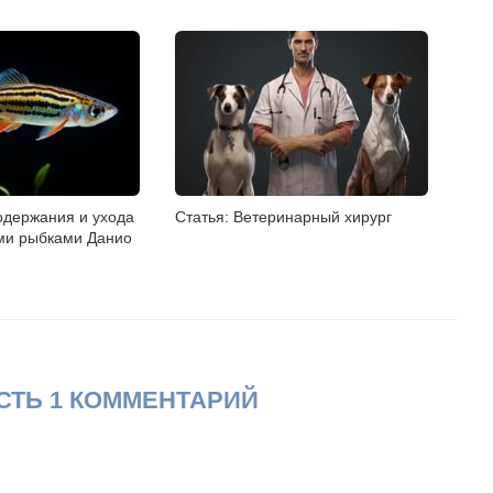
одержания и ухода
Статья: Ветеринарный хирург
ми рыбками Данио
СТЬ 1 КОММЕНТАРИЙ