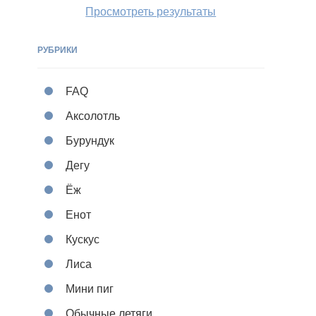
Просмотреть результаты
РУБРИКИ
FAQ
Аксолотль
Бурундук
Дегу
Ёж
Енот
Кускус
Лиса
Мини пиг
Обычные летяги