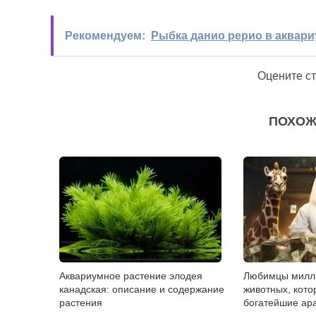
Рекомендуем:
Рыбка данио рерио в аквари
Оцените с
ПОХОЖ
Аквариумное растение элодея
Любимцы милли
канадская: описание и содержание
животных, кото
растения
богатейшие ар