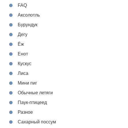
FAQ
Аксолотль
Бурундук
Дегу
Ёж
Енот
Кускус
Лиса
Мини пиг
Обычные летяги
Паук-птицеед
Разное
Сахарный поссум