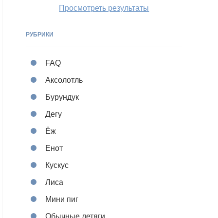
Просмотреть результаты
РУБРИКИ
FAQ
Аксолотль
Бурундук
Дегу
Ёж
Енот
Кускус
Лиса
Мини пиг
Обычные летяги