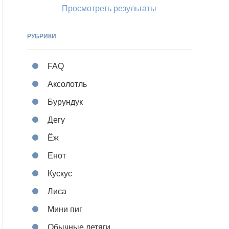
Просмотреть результаты
РУБРИКИ
FAQ
Аксолотль
Бурундук
Дегу
Ёж
Енот
Кускус
Лиса
Мини пиг
Обычные летяги