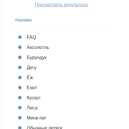
Просмотреть результаты
РУБРИКИ
FAQ
Аксолотль
Бурундук
Дегу
Ёж
Енот
Кускус
Лиса
Мини пиг
Обычные летяги