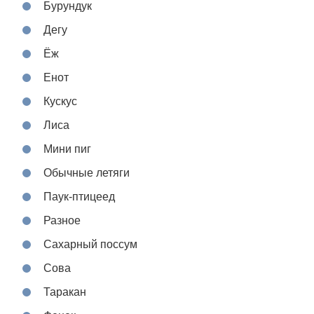
Бурундук
Дегу
Ёж
Енот
Кускус
Лиса
Мини пиг
Обычные летяги
Паук-птицеед
Разное
Сахарный поссум
Сова
Таракан