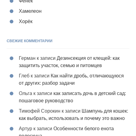
Фенек
Хамелеон
Хорёк
СВЕЖИЕ КОММЕНТАРИИ
Герман
к записи
Дезинсекция от клещей: как
защитить участок, семью и питомцев
Глеб
к записи
Как найти дробь, отличающуюся
от других: разбор задачи
Ольга
к записи
как записать дочь в детский сад:
пошаговое руководство
Тимофей Сорокин
к записи
Шампунь для кошек:
как выбрать, использовать и почему это важно
Артур
к записи
Особенности белого енота
полоскуна