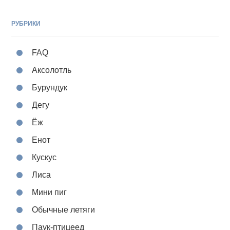
РУБРИКИ
FAQ
Аксолотль
Бурундук
Дегу
Ёж
Енот
Кускус
Лиса
Мини пиг
Обычные летяги
Паук-птицеед