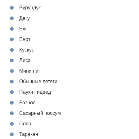
Бурундук
Дегу
Ёж
Енот
Кускус
Лиса
Мини пиг
Обычные летяги
Паук-птицеед
Разное
Сахарный поссум
Сова
Таракан