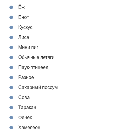
Ёж
Енот
Кускус
Лиса
Мини пиг
Обычные летяги
Паук-птицеед
Разное
Сахарный поссум
Сова
Таракан
Фенек
Хамелеон