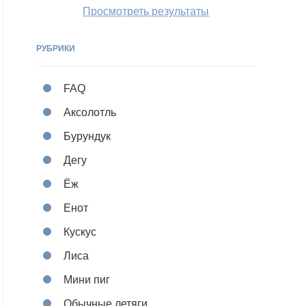
Просмотреть результаты
РУБРИКИ
FAQ
Аксолотль
Бурундук
Дегу
Ёж
Енот
Кускус
Лиса
Мини пиг
Обычные летяги