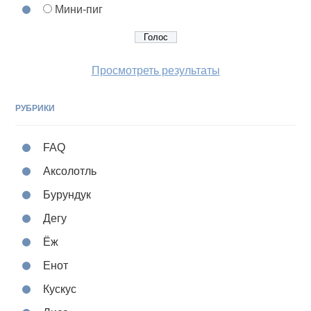
Мини-пиг
Просмотреть результаты
РУБРИКИ
FAQ
Аксолотль
Бурундук
Дегу
Ёж
Енот
Кускус