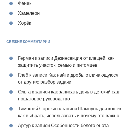
Фенек
Хамелеон
Хорёк
СВЕЖИЕ КОММЕНТАРИИ
Герман
к записи
Дезинсекция от клещей: как
защитить участок, семью и питомцев
Глеб
к записи
Как найти дробь, отличающуюся
от других: разбор задачи
Ольга
к записи
как записать дочь в детский сад:
пошаговое руководство
Тимофей Сорокин
к записи
Шампунь для кошек:
как выбрать, использовать и почему это важно
Артур
к записи
Особенности белого енота