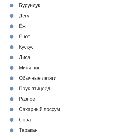
Бурундук
Дегу
Ёж
Енот
Кускус
Лиса
Мини пиг
Обычные летяги
Паук-птицеед
Разное
Сахарный поссум
Сова
Таракан