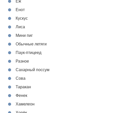
Ёж
Енот
Кускус
Лиса
Мини пиг
Обычные летяги
Паук-птицеед
Разное
Сахарный поссум
Сова
Таракан
Фенек
Хамелеон
Хорёк