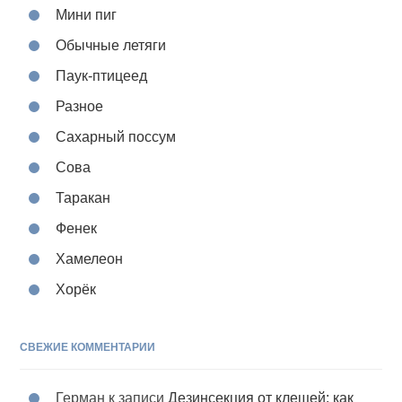
Мини пиг
Обычные летяги
Паук-птицеед
Разное
Сахарный поссум
Сова
Таракан
Фенек
Хамелеон
Хорёк
СВЕЖИЕ КОММЕНТАРИИ
Герман
к записи
Дезинсекция от клещей: как