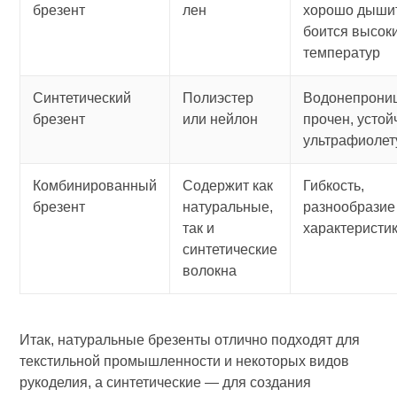
брезент
лен
хорошо дышит
боится высок
температур
Синтетический
Полиэстер
Водонепрони
брезент
или нейлон
прочен, устой
ультрафиолет
Комбинированный
Содержит как
Гибкость,
брезент
натуральные,
разнообразие
так и
характеристи
синтетические
волокна
Итак, натуральные брезенты отлично подходят для
текстильной промышленности и некоторых видов
рукоделия, а синтетические — для создания