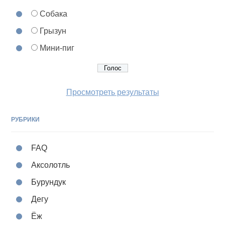
Собака
Грызун
Мини-пиг
Просмотреть результаты
РУБРИКИ
FAQ
Аксолотль
Бурундук
Дегу
Ёж