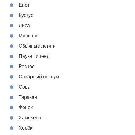
Енот
Кускус
Лиса
Мини пиг
Обычные летяги
Паук-птицеед
Разное
Сахарный поссум
Сова
Таракан
Фенек
Хамелеон
Хорёк