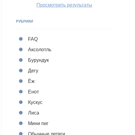
Просмотреть результаты
РУБРИКИ
FAQ
Аксолотль
Бурундук
Дегу
Ёж
Енот
Кускус
Лиса
Мини пиг
Обычные летяги