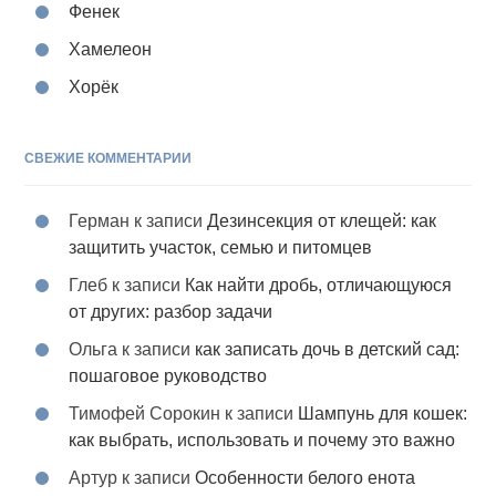
Фенек
Хамелеон
Хорёк
СВЕЖИЕ КОММЕНТАРИИ
Герман
к записи
Дезинсекция от клещей: как
защитить участок, семью и питомцев
Глеб
к записи
Как найти дробь, отличающуюся
от других: разбор задачи
Ольга
к записи
как записать дочь в детский сад:
пошаговое руководство
Тимофей Сорокин
к записи
Шампунь для кошек:
как выбрать, использовать и почему это важно
Артур
к записи
Особенности белого енота