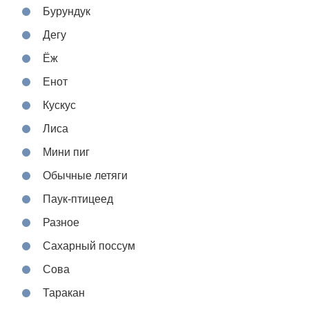
Бурундук
Дегу
Ёж
Енот
Кускус
Лиса
Мини пиг
Обычные летяги
Паук-птицеед
Разное
Сахарный поссум
Сова
Таракан