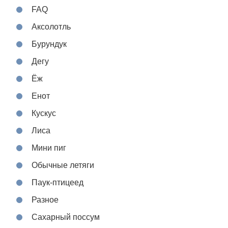
FAQ
Аксолотль
Бурундук
Дегу
Ёж
Енот
Кускус
Лиса
Мини пиг
Обычные летяги
Паук-птицеед
Разное
Сахарный поссум