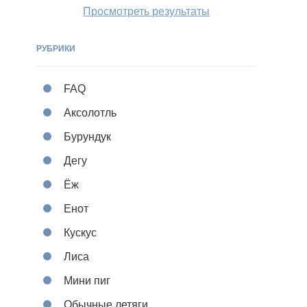
Просмотреть результаты
РУБРИКИ
FAQ
Аксолотль
Бурундук
Дегу
Ёж
Енот
Кускус
Лиса
Мини пиг
Обычные летяги