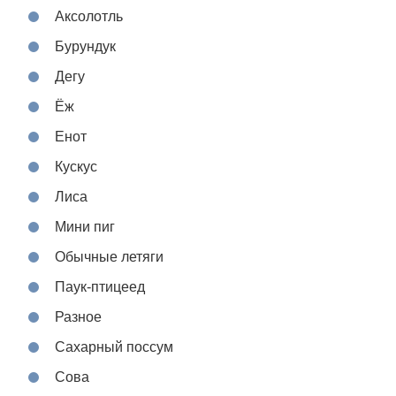
Аксолотль
Бурундук
Дегу
Ёж
Енот
Кускус
Лиса
Мини пиг
Обычные летяги
Паук-птицеед
Разное
Сахарный поссум
Сова