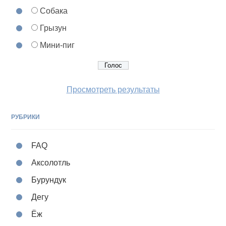
Собака
Грызун
Мини-пиг
Просмотреть результаты
РУБРИКИ
FAQ
Аксолотль
Бурундук
Дегу
Ёж