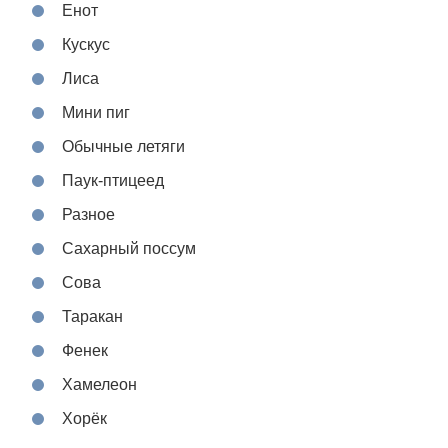
Енот
Кускус
Лиса
Мини пиг
Обычные летяги
Паук-птицеед
Разное
Сахарный поссум
Сова
Таракан
Фенек
Хамелеон
Хорёк