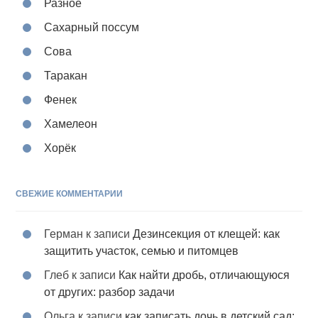
Разное
Сахарный поссум
Сова
Таракан
Фенек
Хамелеон
Хорёк
СВЕЖИЕ КОММЕНТАРИИ
Герман
к записи
Дезинсекция от клещей: как
защитить участок, семью и питомцев
Глеб
к записи
Как найти дробь, отличающуюся
от других: разбор задачи
Ольга
к записи
как записать дочь в детский сад: