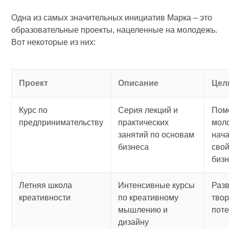
Одна из самых значительных инициатив Марка – это
образовательные проекты, нацеленные на молодежь.
Вот некоторые из них:
Проект
Описание
Цел
Курс по
Серия лекций и
Пом
предпринимательству
практических
мол
занятий по основам
нача
бизнеса
сво
биз
Летняя школа
Интенсивные курсы
Раз
креативности
по креативному
тво
мышлению и
пот
дизайну