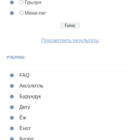
Грызун
Мини-пиг
Просмотреть результаты
РУБРИКИ
FAQ
Аксолотль
Бурундук
Дегу
Ёж
Енот
Кускус