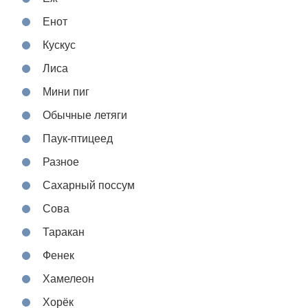
Енот
Кускус
Лиса
Мини пиг
Обычные летяги
Паук-птицеед
Разное
Сахарный поссум
Сова
Таракан
Фенек
Хамелеон
Хорёк